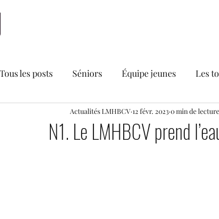
Accueil
LMHBCV
Actualités
Nationale 2
N
Tous les posts
Séniors
Équipe jeunes
Les t
Bourse aux vêtements du LMHBCV
Actualités LMHBCV
12 févr. 2023
0 min de lectur
Divers
N1. Le LMHBCV prend l’ea
Secteur féminin
Recrutements
U18 France