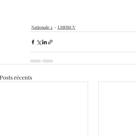
Nationale 2
LMHBCV
Posts récents