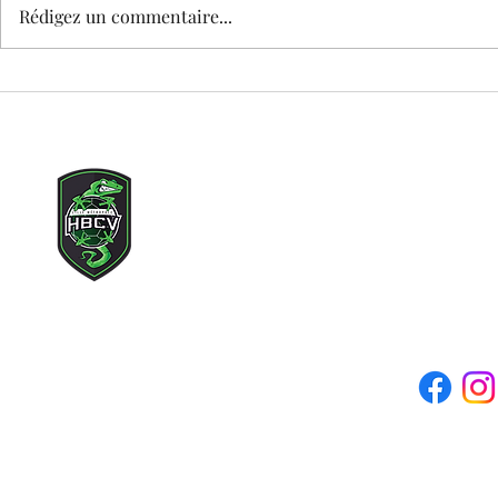
Rédigez un commentaire...
🕊️ MATCH DAY – HOMMAGE À TEDDY
STAGE DE PRINT
enfants nés en 
Copyright © 2021 Lille Métr
Tous droits rés
Adresse mail du clu
Siège social : 71 rue des c