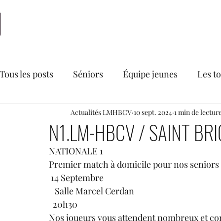
Accueil
LMHBCV
Actualités
Nationale 2
N
Tous les posts
Séniors
Équipe jeunes
Les t
Bourse aux vêtements du LMHBCV
Actualités LMHBCV
10 sept. 2024
1 min de lectur
Divers
N1.LM-HBCV / SAINT BR
NATIONALE 1
Secteur féminin
Recrutements
U18 France
Premier match à domicile pour nos seniors q
 14 Septembre
   Salle Marcel Cerdan
  20h30
Nos joueurs vous attendent nombreux et com