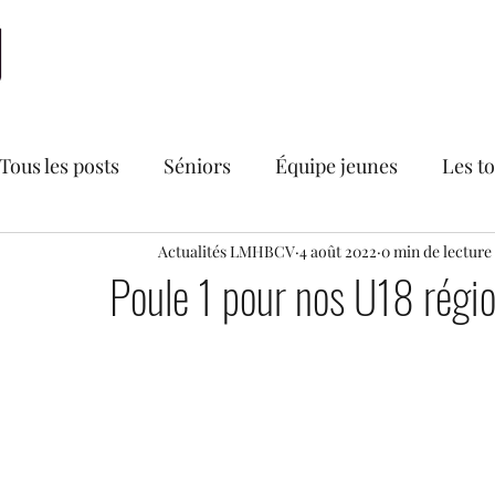
Accueil
LMHBCV
Actualités
Nationale 2
N
Tous les posts
Séniors
Équipe jeunes
Les t
Bourse aux vêtements du LMHBCV
Actualités LMHBCV
4 août 2022
0 min de lecture
Divers
Poule 1 pour nos U18 région
Secteur féminin
Recrutements
U18 France