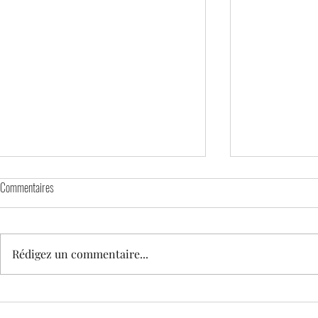
Commentaires
Rédigez un commentaire...
🕊️ MATCH DAY – HOMMAGE À TEDDY
STAGE DE PRINT
enfants nés en 