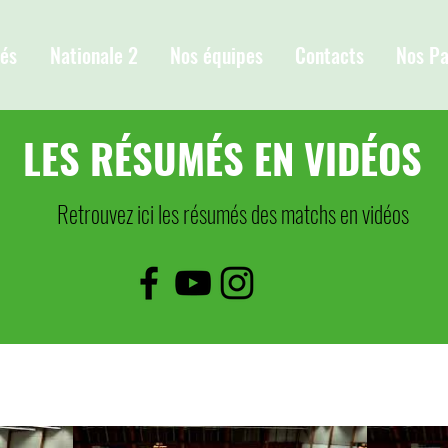
tés
Nationale 2
Nos équipes
Contacts
Nos Pa
LES RÉSUMÉS EN VIDÉOS
Retrouvez ici les résumés des matchs en vidéos