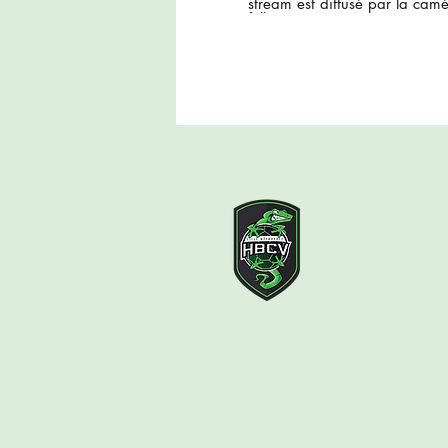
stream est diffusé par la camé
follow PIX4TEAM. (Firmware v