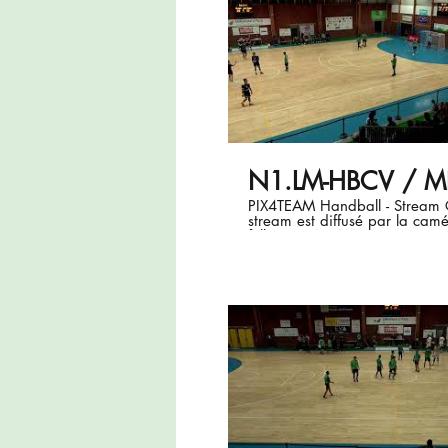
N1.LM-HBCV / M
PIX4TEAM Handball - Stream Ce
stream est diffusé par la camé
follow PIX4TEAM. (Firmware v