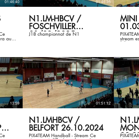
01:46:40
01:46:35
S
N1.LM-HBCV /
MINI
FOSCHVILLER
01.0
01/03/2025
J18 championnat de N1
PIX4TEAM 
ra auto-
stream es
4.9)
follow P
13:59
01:51:12
N1.LMHBCV /
N1.L
P
BELFORT 26.10.2024
MON
28.0
PIX4TEAM Handball - Stream Ce
PIX4TEAM 