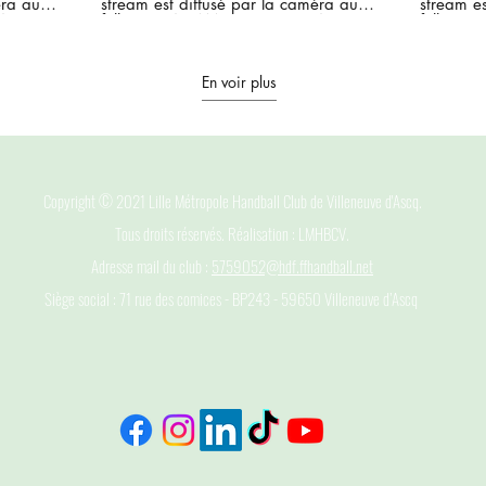
ra auto-
stream est diffusé par la caméra auto-
stream es
4.7.2)
follow PIX4TEAM. (Firmware v4.7.2)
follow P
En voir plus
Copyright © 2021 Lille Métropole Handball Club de Villeneuve d'Ascq.
Tous droits réservés. Réalisation : LMHBCV.
Adresse mail du club :
5759052@hdf.ffhandball.net
Siège social : 71 rue des comices - BP243 - 59650 Villeneuve d’Ascq