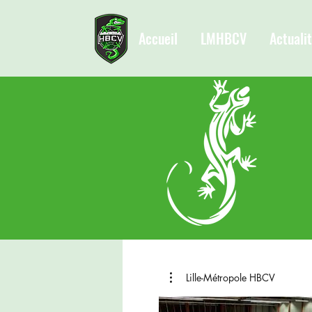
Accueil
LMHBCV
Actuali
Lille-Métropole HBCV