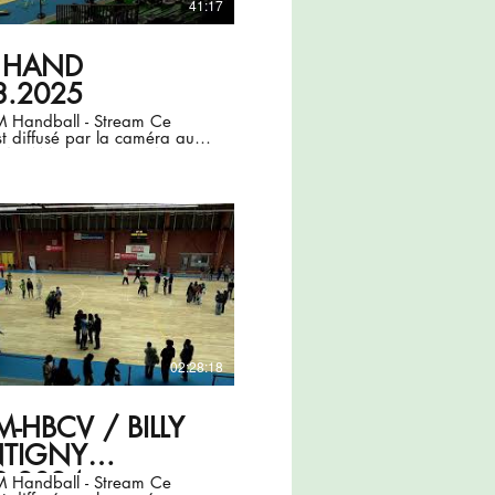
41:17
 HAND
3.2025
Handball - Stream Ce
t diffusé par la caméra auto-
IX4TEAM. (Firmware v4.9)
02:28:18
M-HBCV / BILLY
TIGNY
9.2024
Handball - Stream Ce