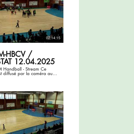
02:14:15
M-HBCV /
STAT 12.04.2025
Handball - Stream Ce
t diffusé par la caméra auto-
IX4TEAM. (Firmware v4.9)