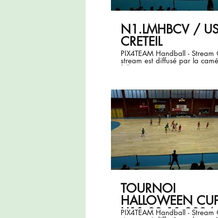
N1.LMHBCV / U
CRETEIL
PIX4TEAM Handball - Stream Ce
stream est diffusé par la camé
follow PIX4TEAM. (Firmware v
TOURNOI
HALLOWEEN CU
U11 02.11.2024
PIX4TEAM Handball - Stream Ce