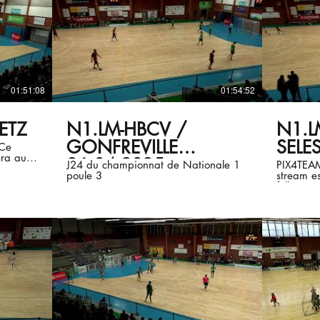
01:51:08
01:54:52
ETZ
N1.LM-HBCV /
N1.L
GONFREVILLE
SELE
ra auto-
26.04.2025
J24 du championnat de Nationale 1
PIX4TEAM 
4.9)
poule 3
stream es
follow P