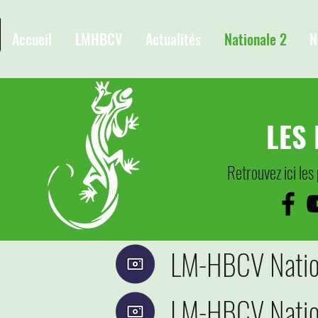
Accueil
LMHBCV
Actualités
Nationale 2
N
LES
Retrouvez ici les
LM-HBCV Natio
LM-HBCV Natio