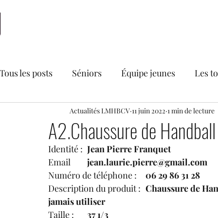
Accueil
LMHBCV
Actualités
Nationale 2
N
Tous les posts
Séniors
Équipe jeunes
Les t
Bourse aux vêtements du LMHBCV
Actualités LMHBCV
11 juin 2022
1 min de lecture
Divers
A2.Chaussure de Handball 
Identité :	
Jean Pierre Franquet
Secteur féminin
Recrutements
U18 France
Email	
jean.laurie.pierre@gmail.com
Numéro de téléphone :	
06 29 86 31 28
Description du produit :	
Chaussure de Hand
jamais utiliser
Taille :	
37 1/3