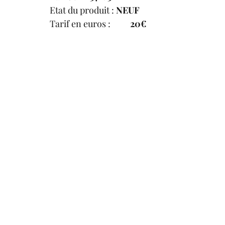
Etat du produit :
 NEUF
Tarif en euros :	
20€