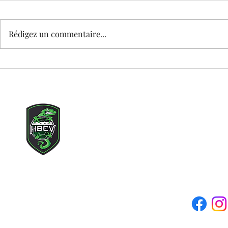
Rédigez un commentaire...
A5. Tenue de Hand 6/8 ans, utilisée 1
A4. Chaussures h
saison
adidas
Copyright © 2021 Lille Métr
Tous droits rés
Adresse mail du clu
Siège social : 71 rue des c