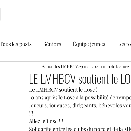
Accueil
LMHBCV
Actualités
Nationale 2
N
Tous les posts
Séniors
Équipe jeunes
Les t
Bourse aux vêtements du LMHBCV
Actualités LMHBCV
23 mai 2021
1 min de lecture
Divers
LE LMHBCV soutient le L
Le LMHBCV soutient le Losc !
Secteur féminin
Recrutements
U18 France
10 ans après le Losc a la possibilité de rem
Joueurs, joueuses, dirigeants, bénévoles v
!!!
Allez le Losc !!!
Solidarité entre les clubs du nord et de la M