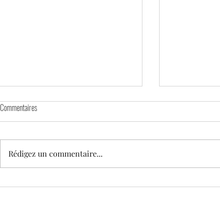
Commentaires
Rédigez un commentaire...
Nouvelles mesure
LE LMHBCV RECRUTE DES
ENTRAINEURS FILIERE JEUNE
Copyright © 2021 Lille Métr