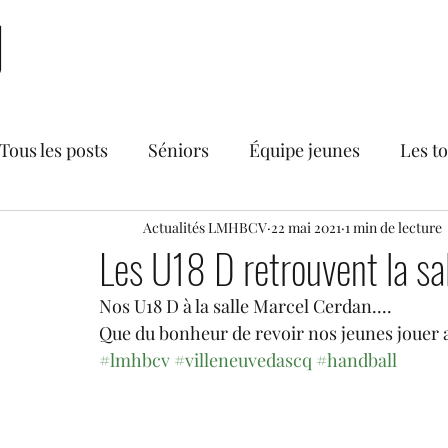
Accueil
LMHBCV
Actualités
Nationale 2
N
Tous les posts
Séniors
Équipe jeunes
Les t
Bourse aux vêtements du LMHBCV
Actualités LMHBCV
22 mai 2021
1 min de lecture
Divers
Les U18 D retrouvent la sa
Nos U18 D à la salle Marcel Cerdan....  
Secteur féminin
Recrutements
U18 France
Que du bonheur de revoir nos jeunes jouer a
#lmhbcv
#villeneuvedascq
#handball