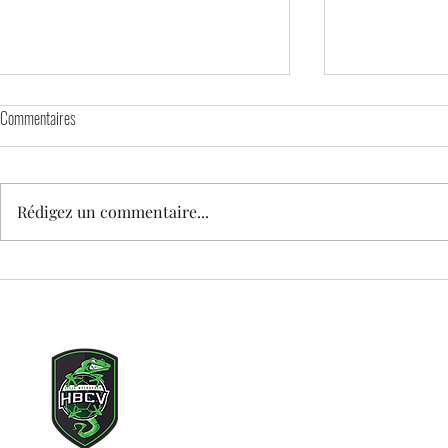
Commentaires
Rédigez un commentaire...
🕊️ MATCH DAY – HOMMAGE À TEDDY
STAGE DE PRINT
enfants nés en 
Copyright © 2021 Lille Métr
Tous droits rés
Adresse mail du clu
Siège social : 71 rue des c