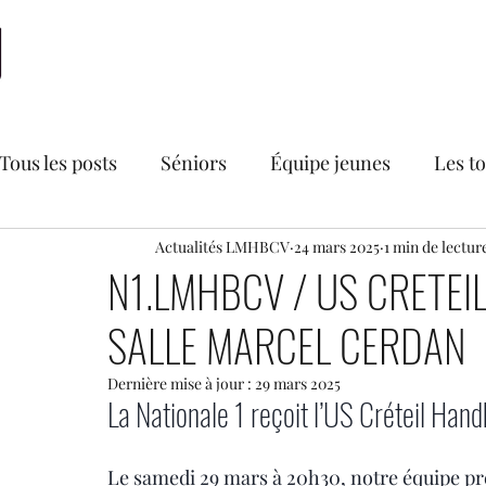
Accueil
LMHBCV
Actualités
Nationale 2
N
Tous les posts
Séniors
Équipe jeunes
Les t
Bourse aux vêtements du LMHBCV
Actualités LMHBCV
24 mars 2025
1 min de lectur
Divers
N1.LMHBCV / US CRETEI
SALLE MARCEL CERDAN
Secteur féminin
Recrutements
U18 France
Dernière mise à jour :
29 mars 2025
La Nationale 1 reçoit l’US Créteil Han
Le samedi 29 mars à 20h30, notre équipe pre