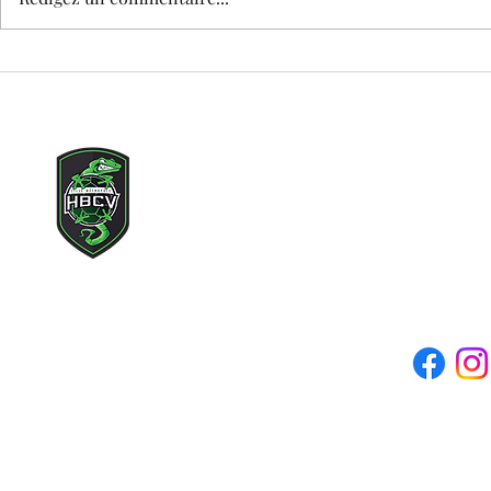
🕊️ MATCH DAY – HOMMAGE À TEDDY
STAGE DE PRINT
enfants nés en 
Copyright © 2021 Lille Métr
Tous droits rés
Adresse mail du clu
Siège social : 71 rue des c