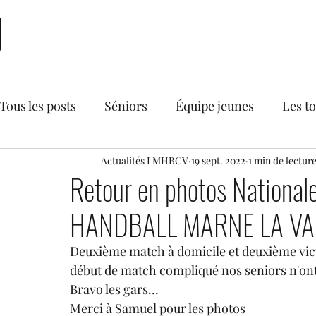
Accueil
LMHBCV
Actualités
Nationale 2
N
Tous les posts
Séniors
Équipe jeunes
Les t
Bourse aux vêtements du LMHBCV
Actualités LMHBCV
19 sept. 2022
1 min de lectur
Divers
Retour en photos Nationa
HANDBALL MARNE LA VAL
Secteur féminin
Recrutements
U18 France
Deuxième match à domicile et deuxième vict
début de match compliqué nos seniors n'ont r
Bravo les gars...
Merci à Samuel pour les photos