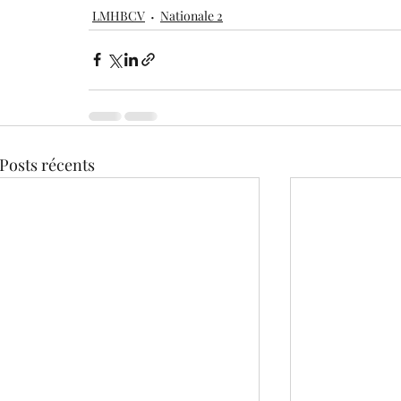
LMHBCV
Nationale 2
Posts récents