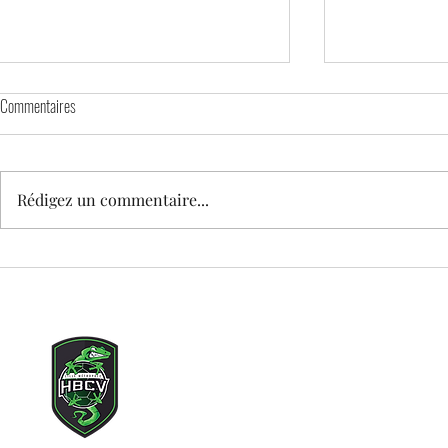
Commentaires
Rédigez un commentaire...
🕊️ MATCH DAY – HOMMAGE À TEDDY
STAGE DE PRINT
enfants nés en 
Copyright © 2021 Lille Métr
Tous droits rés
Adresse mail du clu
Siège social : 71 rue des c