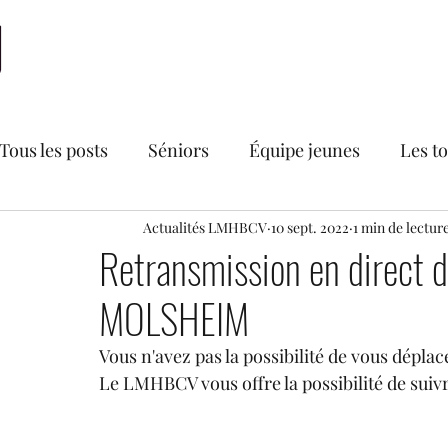
Accueil
LMHBCV
Actualités
Nationale 2
N
Tous les posts
Séniors
Équipe jeunes
Les t
Bourse aux vêtements du LMHBCV
Actualités LMHBCV
10 sept. 2022
1 min de lectur
Divers
Retransmission en direct 
MOLSHEIM
Secteur féminin
Recrutements
U18 France
Vous n'avez pas la possibilité de vous déplac
Le LMHBCV vous offre la possibilité de suiv