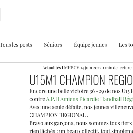
Accueil
LMHBCV
Actualités
Nationale 2
N
Tous les posts
Séniors
Équipe jeunes
Les t
Bourse aux vêtements du LMHBCV
Actualités LMHBCV
14 juin 2022
1 min de lecture
Divers
U15M1 CHAMPION REGI
Encore une belle victoire 36 -29 de nos U15
Secteur féminin
Recrutements
U18 France
contre 
A.P.H Amiens Picardie Handball Ré
Avec une seule défaite, nos jeunes villeneuv
CHAMPION REGIONAL .
Bravo aux garçons, nous sommes tous fiers d
rien lâchés ; un beau collectif, tout simplem